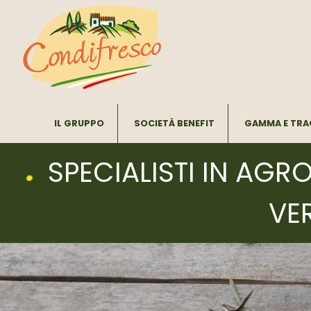
IL GRUPPO
SOCIETÀ BENEFIT
GAMMA E TRA
SPECIALISTI IN AGR
VE