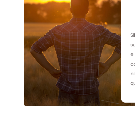
S
s
e
c
n
q