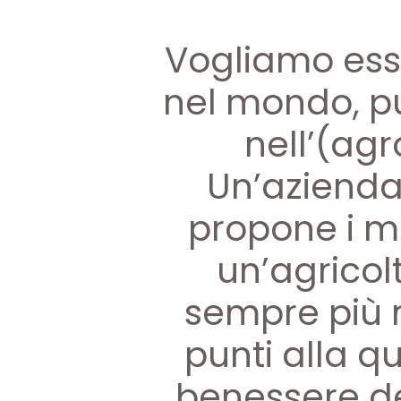
Vogliamo esser
nel mondo, pu
nell’(ag
Un’azienda
propone i mi
un’agricol
sempre più 
punti alla qu
benessere d